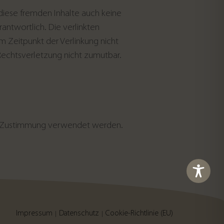
 diese fremden Inhalte auch keine
rantwortlich. Die verlinkten
 Zeitpunkt der Verlinkung nicht
 Rechtsverletzung nicht zumutbar.
ere Zustimmung verwendet werden.
Impressum
Datenschutz
Cookie-Richtlinie (EU)