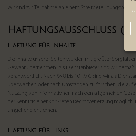
Wir sind zur Teilnahme an einem Streitbeteiligungsverfahr
Die
Haftungsausschluss (Dis
Haftung für Inhalte
Die Inhalte unserer Seiten wurden mit größter Sorgfalt erst
Gewähr übernehmen. Als Dienstanbieter sind wir gemäß §
verantwortlich. Nach §§ 8 bis 10 TMG sind wir als Dienst
überwachen oder nach Umständen zu forschen, die auf ein
Nutzung von Informationen nach den allgemeinen Gesetze
der Kenntnis einer konkreten Rechtsverletzung möglich
umgehend entfernen.
Haftung für Links