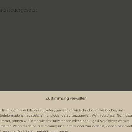
atzsteuergesetz:
Zustimmung verwalten
6 VSBG
dir ein optimales Erlebnis zu bieten, verwenden wir Technologien wie Cookies, um
äteinformationen zu speichern und/oder darauf zuzugreifen. Wenn du diesen Technolog
gungsgesetz)
timmst, können wir Daten wie das Surfverhalten oder eindeutige IDs auf dieser Website
arbeiten. Wenn du deine Zustimmung nicht erteilst oder zurückziehst, können bestimm
kmale und Funktionen beeinträchtigt werden.