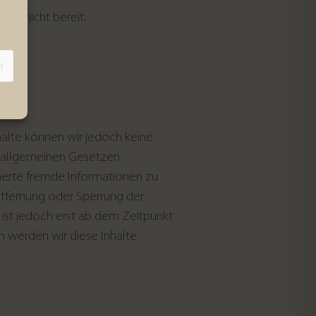
und nicht bereit.
n
Inhalte können wir jedoch keine
n allgemeinen Gesetzen
cherte fremde Informationen zu
ntfernung oder Sperrung der
ist jedoch erst ab dem Zeitpunkt
 werden wir diese Inhalte