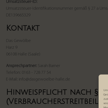
Umsatzsteuer-ID:
Umsatzsteuer-Identifikationsnummer gemäß § 27 a Ums
DE139665329
Kontakt
Das Gewölbe
Harz 9
06108 Halle (Saale)
Ansprechpartner:
Sarah Barner
Telefon: 0163 - 728 77 54
E-Mail: info@dasgewoelbe-halle.de
Hinweispflicht nach §3
Um 
Ger
(Verbraucherstreitbeile
zus
ver
Mer